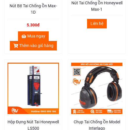
Nút Tai Chống Ồn Honeywell
Nút Bịt Tai Chống Ồn Max-
Max-1
1D
Liên hệ
5.300đ
Mua ngay
Thêm vào giỏ hàng
Hộp Đựng Nút Tai Honeywell
Chụp Tai Chống Ồn Model
LS500
Interlago