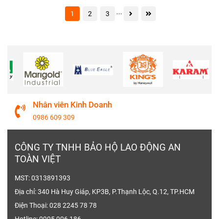
...
1
2
3
Nhân viên Kinh Doanh
0986 609 309
CÔNG TY TNHH BẢO HỘ LAO ĐỘNG AN
TOÀN VIỆT
MST: 0313891393
Địa chỉ: 340 Hà Huy Giáp, KP3B, P.Thạnh Lộc, Q.12, TP.HCM
Điện Thoại: 028 2245 78 78