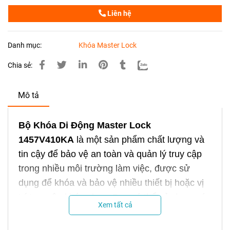
Liên hệ
Danh mục:
Khóa Master Lock
Chia sẻ:
Mô tả
Bộ Khóa Di Động Master Lock
1457V410KA
là một sản phẩm chất lượng và
tin cậy để bảo vệ an toàn và quản lý truy cập
trong nhiều môi trường làm việc, được sử
dụng để khóa và bảo vệ nhiều thiết bị hoặc vị
trí truy cập khác nhau. Bạn có thể sử dụng nó
Xem tất cả
để khóa cửa, tủ, ngăn kéo, van, công tắc và
nhiều vị trí khác mà bạn cần bảo vệ.