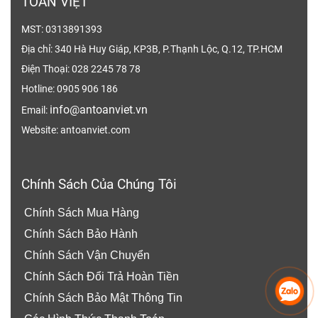
TOÀN VIỆT
công nghiệp nặng (các ngành như cơ khí, sản
MST: 0313891393
xuất chế tạo, khai thác…), công nghiệp nhẹ (như
Địa chỉ: 340 Hà Huy Giáp, KP3B, P.Thạnh Lộc, Q.12, TP.HCM
in ấn, sản xuất thực phẩm, sản xuất giấy, giày
Điện Thoại: 028 2245 78 78
dép…). Ngoài ra găng tay len còn được ứng
Hotline: 0905 906 186
dụng rộng rãi trong trồng trọt và chăn nuôi, bảo
info@antoanviet.vn
Email:
vệ đôi tay người nông dân khỏi những hóa chất
Website: antoanviet.com
độc hại như thuốc trừ sâu.
Găng tay sợi lao động An Toàn Việt được sản
Chính Sách Của Chúng Tôi
xuất từ những vật liệu chất lượng cao, đảm bảo
tiêu chuẩn an toàn đối với người lao động. Sản
Chính Sách Mua Hàng
phẩm có tác dụng bảo vệ bàn tay người lao
Chính Sách Bảo Hành
động, chống nóng, chống bụi bẩn, giảm thiểu
Chính Sách Vận Chuyển
tổn thương do các vật nhọn đâm xuyên.
Chính Sách Đổi Trả Hoàn Tiền
Những hạt nhựa phủ trong lòng bàn tay chống
Chính Sách Bảo Mật Thông Tin