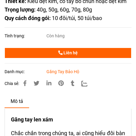
Thiết kế:
Kiểu dệt kim, cổ tay bo chun hoặc dệt kim
Trọng lượng:
40g, 50g, 60g, 70g, 80g
Quy cách đóng gói:
10 đôi/túi, 50 túi/bao
Tình trạng:
Còn hàng
Liên hệ
Danh mục:
Găng Tay Bảo Hộ
Chia sẻ:
Mô tả
Găng tay len xám
Chắc chắn trong chúng ta, ai cũng hiểu đôi bàn