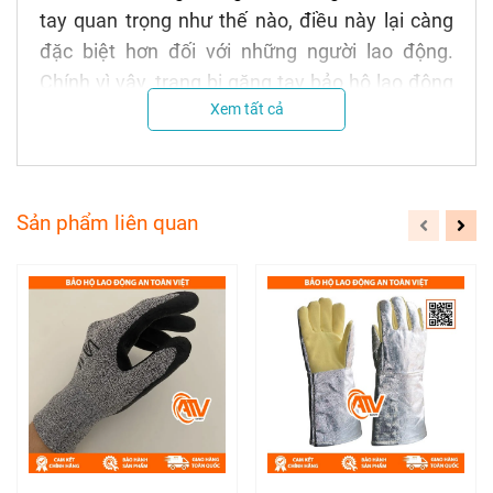
tay quan trọng như thế nào, điều này lại càng
đặc biệt hơn đối với những người lao động.
Chính vì vậy, trang bị găng tay bảo hộ lao động
Xem tất cả
để bảo vệ đôi bàn tay trong quá trình làm việc
luôn được chú trọng không kém bên cạnh
những vật dụng bảo hộ khác. Vì thế, nếu bạn
chưa biết nên chọn địa điểm nào cung cấp
Sản phẩm liên quan
găng tay len chất lượng thì hãy tham khảo ngay
sản phẩm của An Toàn Việt nhé!
Găng tay bảo hộ lao động để bảo vệ đôi bàn tay
trong quá trình làm việc luôn được chú trọng
không kém bên cạnh những vật dụng bảo hộ
khác.
Công dụng của Găng tay len xám: