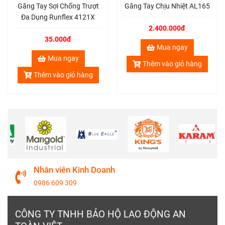
Chống nóng
Găng Tay Sợi Chống Trượt
Găng Tay Chịu Nhiệt AL165
Đa Dụng Runflex 4121X
Chống bụi bẩn
2.400.000đ
Giảm thiểu tổn thương do các vật nhọn
35.000đ
đâm xuyên.
Mua ngay
Mua ngay
Thêm vào giỏ hàng
Thông tin của găng tay len xám:
Thêm vào giỏ hàng
Xuất xứ:
Việt Nam
Tiêu chuẩn:
TCVN
Chất liệu:
65 - 100% cotton, hút mồ hôi,
thoáng khí.
Phân loại:
40g, 45g, 50g, 60g, 70g
Màu sắc:
Xám tro
Nhân viên Kinh Doanh
0986 609 309
Tính năng của găng tay len đem lại
Găng tay lao động sợi len được sử dụng phổ
CÔNG TY TNHH BẢO HỘ LAO ĐỘNG AN
biến cho người lao động các ngành nghề như