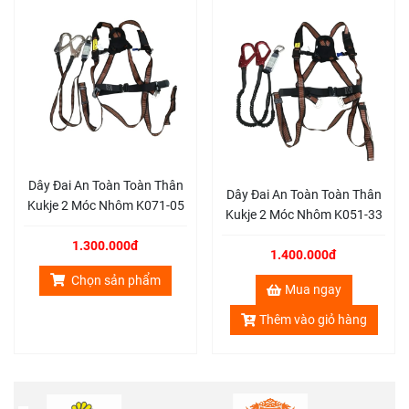
Trọng lượng:
2.3kg (5lb)
Tiêu chuẩn:
OSHA 1910.66, ANSI Z35.14-1
Loại:
Cuộn dây cáp hãm tự động đôi
Chiều dài:
1.8m
Công nghệ hấp thụ năng lượng:
Sử dụng công nghệ
hấp thụ năng lượng đa lò xo trục, tối ưu hóa độ nhỏ
gọn.
Chất liệu móc:
Cốt thép nhôm, đảm bảo độ bền và khả
năng chịu lực cao.
Dây Đai An Toàn Toàn Thân
Dây Đai An Toàn Toàn Thân
Kukje 2 Móc Nhôm K071-05
Cấu tạo
Kukje 2 Móc Nhôm K051-33
1.300.000đ
1.400.000đ
Cấu tạo của Cuộn dây cáp hãm tự động đôi 1.8m MSA
63111-00AEU gồm:
Chọn sản phẩm
Mua ngay
Cáp thép
: Cáp thép được làm từ vật liệu chất lượng
Thêm vào giỏ hàng
cao, có độ bền cao và khả năng chịu tải tốt. Cáp có
đường kính 6.35mm (0.25in) và được mạ kẽm để
chống gỉ sét.
Vỏ hộp
: Vỏ hộp được làm từ nhựa ABS chịu va đập tốt,