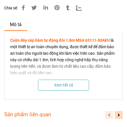
Chia sẻ:
Mô tả
Cuộn dây cáp hãm tự động đôi 1.8m MSA 63111-00AEU
là
một thiết bị an toàn chuyên dụng, được thiết kế để đảm bảo
an toàn cho người lao động khi làm việc trên cao. Sản phẩm
này có chiều dài 1.8m, tích hợp công nghệ hấp thụ năng
lượng tiên tiến, và được làm từ chất liệu cao cấp, đảm bảo
hiệu suất và độ bền cao.
Thông Số Kỹ Thuật và Đặc Điểm Nổi Bật
Xem tất cả
Mã sản phẩm:
MSA 63111-00AEU
Chiều dài cáp:
1.8m (6ft)
Chiều dài tổng thể:
2.3m (7.5ft)
Sản phẩm liên quan
Kích thước vỏ hộp:
20.3cm x 20.3cm x 9.5cm (8in x
8in x 3.75in)