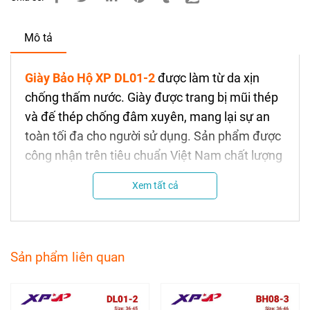
Mô tả
Giày Bảo Hộ XP DL01-2
được làm từ da xịn
chống thấm nước. Giày được trang bị mũi thép
và đế thép chống đâm xuyên, mang lại sự an
toàn tối đa cho người sử dụng. Sản phẩm được
công nhận trên tiêu chuẩn Việt Nam chất lượng
cao.
Xem tất cả
Chi tiết Giày bảo hộ lao động XP
DL01-2
Sản phẩm liên quan
Xuất xứ:
Việt Nam
Thương hiệu:
XP