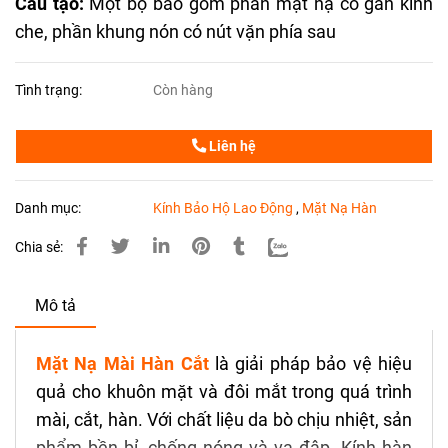
Cấu tạo:
Một bộ bao gồm phần mặt nạ có gắn kính
che, phần khung nón có nút vặn phía sau
Tình trạng:
Còn hàng
Liên hệ
Danh mục:
Kính Bảo Hộ Lao Động
,
Mặt Nạ Hàn
Chia sẻ:
Mô tả
Mặt Nạ Mài Hàn Cắt
là giải pháp bảo vệ hiệu
quả cho khuôn mặt và đôi mắt trong quá trình
mài, cắt, hàn. Với chất liệu da bò chịu nhiệt, sản
phẩm bền bỉ, chống nóng và va đập. Kính hàn