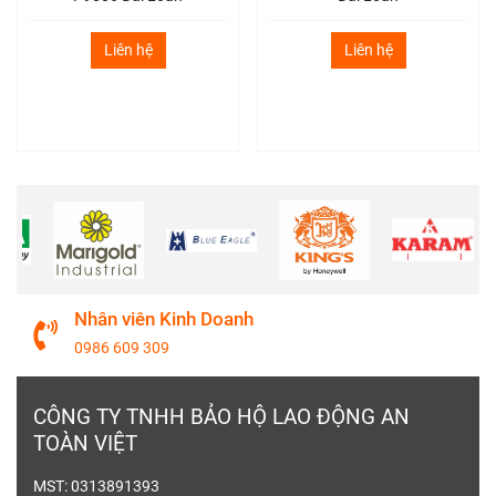
Liên hệ
Liên hệ
Nhân viên Kinh Doanh
0986 609 309
CÔNG TY TNHH BẢO HỘ LAO ĐỘNG AN
Mặt Nạ Mài Hàn Cắt bảo vệ mặt và khuôn mặt
TOÀN VIỆT
người sử dụng
MST: 0313891393