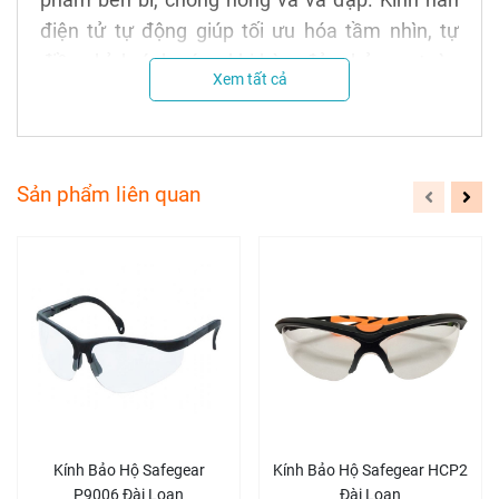
điện tử tự động giúp tối ưu hóa tầm nhìn, tự
điều chỉnh ánh sáng khi hàn, đảm bảo an toàn
Xem tất cả
và tiện lợi cho người lao động.
Giới thiệu sản phẩm Mặt Nạ Mài
Hàn Cắt
Sản phẩm liên quan
Thông tin về sản phẩm Mặt Nạ Mài Hàn Cắt
Chất liệu:
Nhựa PVC
Kích thước:
26x21cm
Cân nặng:
250g
Cấu tạo:
Một bộ bao gồm phần mặt nạ có
gắn kính che, phần khung nón có nút vặn
phía sau.
Kính Bảo Hộ Safegear
Kính Bảo Hộ Safegear HCP2
P9006 Đài Loan
Đài Loan