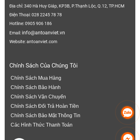
Tính năng đặc biệt của sản
Địa chỉ: 340 Hà Huy Giáp, KP3B, P.Thạnh Lộc, Q.12, TP.HCM
Điện Thoại: 028 2245 78 78
phẩm Mặt Nạ Mài Hàn Cắt
Hotline: 0905 906 186
info@antoanviet.vn
Email:
Mặt Nạ Mài Hàn Cắt có chất liệu PVC
Website: antoanviet.com
được thiết kế đặc biệt để bảo vệ vùng mặt và
mắt người lao động trong quá trình hàn tạo ra
nhiều tia lửa, tia sáng gây hại cho mắt.
Chính Sách Của Chúng Tôi
Mặt nạ hàn có phần khung nón ôm sát đầu, có
Chính Sách Mua Hàng
thể điều chỉnh kích thước phù hợp với mọi cỡ
Chính Sách Bảo Hành
đầu, đem lại cảm giác dễ chịu, thoải mái trong
Chính Sách Vận Chuyển
suốt thời gian làm việc.
Chính Sách Đổi Trả Hoàn Tiền
Sản phẩm được sử dụng trong các công việc
Chính Sách Bảo Mật Thông Tin
như môi trường hóa chất, phòng thí nghiệm,
Các Hình Thức Thanh Toán
xưởng cơ khí, cắt gọt, ông nghiệp, chế biến.