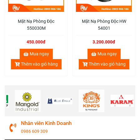
Mặt Nạ Phòng Độc
Mặt Nạ Phòng Độc HW
550030M
54001
Mặt Nạ Phòng Độc Toàn Mặt MAG được sử
450.000đ
3.200.000đ
dụng phổ biến trong các môi trường nguy hiểm
và cần sự bảo vệ cao
Mua ngay
Mua ngay
Thêm vào giỏ hàng
Thêm vào giỏ hàng
Sản phẩm Mặt Nạ Phòng Độc
MAG
Thông tin chi tiết Mặt Nạ Phòng Độc MAG
Thương hiệu:
Sorbent (Nga)
Mã sản phẩm:
MAG-4
Kích thước:
Một kích cỡ (có thể điều
Nhân viên Kinh Doanh
chỉnh dây đeo)
0986 609 309
Chất liệu:
Silicone, Kính Polycarbonate