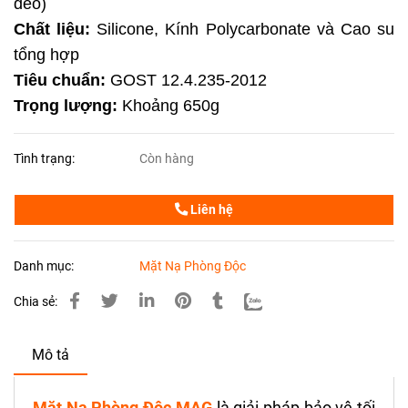
đeo)
Chất liệu:
Silicone, Kính Polycarbonate và Cao su
tổng hợp
Tiêu chuẩn:
GOST 12.4.235-2012
Trọng lượng:
Khoảng 650g
Tình trạng:
Còn hàng
Liên hệ
Danh mục:
Mặt Nạ Phòng Độc
Chia sẻ:
Mô tả
Mặt Nạ Phòng Độc MAG
là giải pháp bảo vệ tối