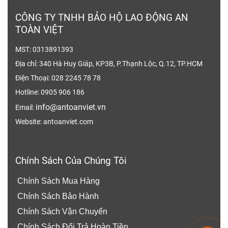
và Cao su tổng hợp
CÔNG TY TNHH BẢO HỘ LAO ĐỘNG AN
Tiêu chuẩn:
GOST 12.4.235-2012
TOÀN VIỆT
Trọng lượng:
Khoảng 650g
MST: 0313891393
Mặt Nạ Phòng Độc Toàn Mặt MAG với đây đeo
Địa chỉ: 340 Hà Huy Giáp, KP3B, P.Thạnh Lộc, Q.12, TP.HCM
đầu 5 điểm và khóa tự thặt giúp thao tác
Điện Thoại: 028 2245 78 78
nhanh chóng và cố định chắc chắn. kích thước
Hotline: 0905 906 186
phù hợp với cả mọi người.
Tấm kính che chắn
info@antoanviet.vn
Email:
cứng cáp, thoải mái cho tầm nhìn rộng mà vẫn
Website: antoanviet.com
an toàn.
Chính Sách Của Chúng Tôi
Chính Sách Mua Hàng
Chính Sách Bảo Hành
Chính Sách Vận Chuyển
Chính Sách Đổi Trả Hoàn Tiền