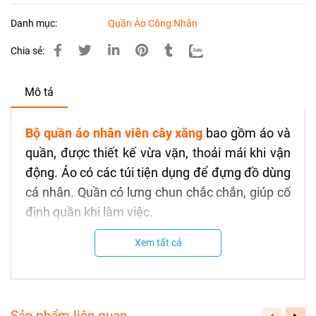
Danh mục:
Quần Áo Công Nhân
Chia sẻ:
Mô tả
Bộ quần áo nhân viên cây xăng
bao gồm áo và
quần, được thiết kế vừa vặn, thoải mái khi vận
động. Áo có các túi tiện dụng để đựng đồ dùng
cá nhân. Quần có lưng chun chắc chắn, giúp cố
định quần khi làm việc.
Mô tả Quần Áo Nhân Viên Cây
Xem tất cả
Xăng
Sản phẩm liên quan