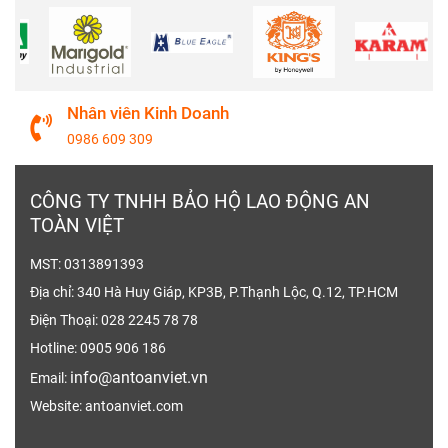
Áo cổ trụ, tay dài, có túi ngực, đường may
chắc chắn.
Quần kaki, có túi hộp, túi xéo, lưng chun
thoải mái cho người mặc.
Nhân viên Kinh Doanh
0986 609 309
Chất liệu:
Vải Kaki 65/35 có độ bền cao, thấm
hút mồ hôi tốt, ít nhăn và dễ giặt ủi.
CÔNG TY TNHH BẢO HỘ LAO ĐỘNG AN
Màu sắc:
X
anh dương và cam đặc trưng của
TOÀN VIỆT
ngành xăng dầu, tạo nên sự nổi bật và dễ nhận
MST: 0313891393
biết.
Địa chỉ: 340 Hà Huy Giáp, KP3B, P.Thạnh Lộc, Q.12, TP.HCM
Kích cỡ:
Đa dạng kích cỡ từ S đến 3XL hoặc 5
Điện Thoại: 028 2245 78 78
đến 10, phù hợp với nhiều vóc dáng.
Có thể
Hotline: 0905 906 186
may đo theo yêu cầu, đảm bảo sự vừa vặn và
info@antoanviet.vn
Email:
thoải mái tối đa.
Website: antoanviet.com