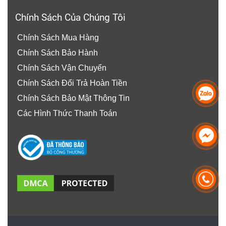
Tính năng:
Chính Sách Của Chúng Tôi
Bảo vệ tốt, chống cháy, chống tĩnh điện,
giảm thiểu nguy cơ cháy nổ khi tiếp xúc với
Chính Sách Mua Hàng
nguồn lửa.
Chính Sách Bảo Hành
Dễ dàng giặt sạch, mặc luôn mát mẻ và
Chính Sách Vận Chuyển
khô thoáng.
Chính Sách Đổi Trả Hoàn Tiền
Có thể sử dụng trong thời gian dài mà
Chính Sách Bảo Mật Thông Tin
không bị phai màu, hư hỏng.
Các Hình Thức Thanh Toán
Danh mục sản phẩm:
Quần áo bảo hộ
|
Quần áo công nhân