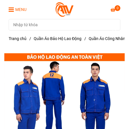
0
MENU
Trang chủ
/
Quần Áo Bảo Hộ Lao Động
/
Quần Áo Công Nhân