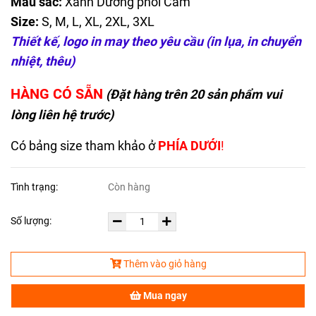
Màu sắc:
Xanh Dương phối Cam
Size:
S, M, L, XL, 2XL, 3XL
Thiết kế, logo in may theo yêu cầu (in lụa, in chuyển
nhiệt, thêu)
HÀNG CÓ SẴN
(Đặt hàng trên 20 sản phẩm vui
lòng liên hệ trước)
Có bảng size tham khảo ở
PHÍA DƯỚI
!
Tình trạng:
Còn hàng
Số lượng:
Thêm vào giỏ hàng
Mua ngay